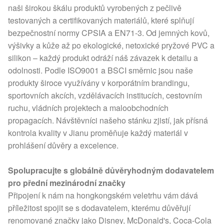
naši širokou škálu produktů vyrobených z pečlivě
testovaných a certifikovaných materiálů, které splňují
bezpečnostní normy CPSIA a EN71-3. Od jemných kovů,
výšivky a kůže až po ekologické, netoxické pryžové PVC a
silikon – každý produkt odráží náš závazek k detailu a
odolnosti. Podle ISO9001 a BSCI směrnic jsou naše
produkty široce využívány v korporátním brandingu,
sportovních akcích, vzdělávacích institucích, cestovním
ruchu, vládních projektech a maloobchodních
propagacích. Návštěvníci našeho stánku zjistí, jak přísná
kontrola kvality v Jianu proměňuje každý materiál v
prohlášení důvěry a excelence.
Spolupracujte s globálně důvěryhodným dodavatelem
pro přední mezinárodní značky
Připojení k nám na hongkongském veletrhu vám dává
příležitost spojit se s dodavatelem, kterému důvěřují
renomované značky jako Disney, McDonald's, Coca-Cola