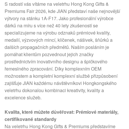
S radostí vás vítáme na veletrhu Hong Kong Gifts &
Premiums Fair 2026, kde JIAN představí naše nejnovější
výtvory na stánku 1A-F17. Jako profesionální výrobce
dárků na míru s více než 40 lety zkušeností se
specializujeme na výrobu odznaků prémiové kvality,
medailí, výzvových mincí, klíčenek, nášivek, šňůrků a
dalších propagačních předmětů. Naším posláním je
pomáhat klientům pozvednout jejich značky
prostřednictvím inovativního designu a špičkového
řemeslného zpracování. Díky komplexním OEM
možnostem a kompletní komplexní službě přizpůsobení
zajišťuje JIAN každému návštěvníkovi Hongkongského
veletrhu dokonalou kombinaci kreativity, kvality a
excelence služeb.
Kvalita, které můžete důvěřovat: Prémiové materiály,
certifikované standardy
Na veletrhu Hong Kong Gifts & Premiums představíme