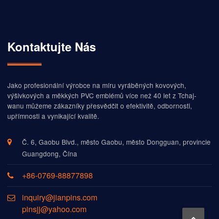
Kontaktujte Nás
Jako profesionální výrobce na míru vyráběných kovových,
výšivkových a měkkých PVC emblémů více než 40 let z Tchaj-
wanu můžeme zákazníky přesvědčit o efektivitě, odbornosti,
upřímnosti a vynikající kvalitě.
Č. 6, Gaobu Blvd., město Gaobu, město Dongguan, provincie
Guangdong, Čína
+86-0769-88877898
inquiry@jianpins.com
pinsjj@yahoo.com