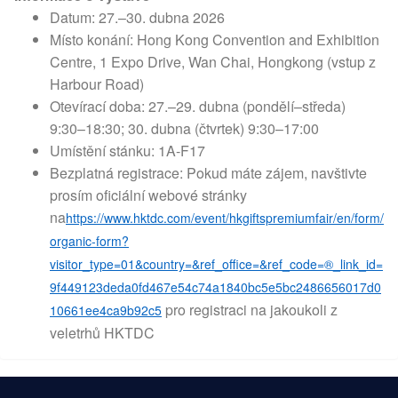
Datum: 27.–30. dubna 2026
Místo konání: Hong Kong Convention and Exhibition
Centre, 1 Expo Drive, Wan Chai, Hongkong (vstup z
Harbour Road)
Otevírací doba: 27.–29. dubna (pondělí–středa)
9:30–18:30; 30. dubna (čtvrtek) 9:30–17:00
Umístění stánku: 1A-F17
Bezplatná registrace: Pokud máte zájem, navštivte
prosím oficiální webové stránky
na
https://www.hktdc.com/event/hkgiftspremiumfair/en/form/
organic-form?
visitor_type=01&country=&ref_office=&ref_code=®_link_id=
9f449123deda0fd467e54c74a1840bc5e5bc2486656017d0
pro registraci na jakoukoli z
10661ee4ca9b92c5
veletrhů HKTDC