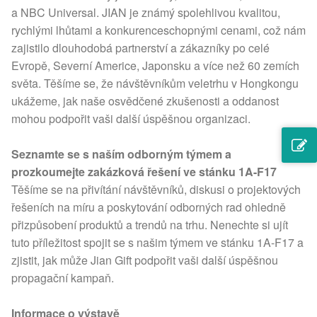
a NBC Universal. JIAN je známý spolehlivou kvalitou,
rychlými lhůtami a konkurenceschopnými cenami, což nám
zajistilo dlouhodobá partnerství a zákazníky po celé
Evropě, Severní Americe, Japonsku a více než 60 zemích
světa. Těšíme se, že návštěvníkům veletrhu v Hongkongu
ukážeme, jak naše osvědčené zkušenosti a oddanost
mohou podpořit vaši další úspěšnou organizaci.
Seznamte se s naším odborným týmem a
prozkoumejte zakázková řešení ve stánku 1A-F17
Těšíme se na přivítání návštěvníků, diskusi o projektových
řešeních na míru a poskytování odborných rad ohledně
přizpůsobení produktů a trendů na trhu. Nenechte si ujít
tuto příležitost spojit se s našim týmem ve stánku 1A-F17 a
zjistit, jak může Jian Gift podpořit vaši další úspěšnou
propagační kampaň.
Informace o výstavě