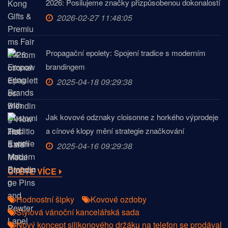
2026: Posilujeme značky přizpůsobenou dokonalostí
2026-02-27 11:48:05
Propagační epolety: Spojení tradice s moderním
brandingem
2025-04-18 09:29:38
Jak kovové odznaky cloisonne z horkého výprodeje
a cínové klopy mění strategie značkování
2025-04-16 09:29:38
ČTĚTE VÍCE
Hodnostní šipky
Kovové ozdoby
Stylová vánoční kancelářská sada
Nový koncept silikonového držáku na telefon se prodával