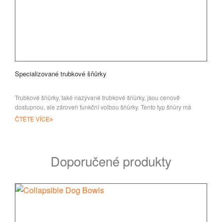
Specializované trubkové šňůrky
Trubkové šňůrky, také nazývané trubkové šňůrky, jsou cenově
dostupnou, ale zároveň funkční volbou šňůrky. Tento typ šňůry má
výrazné volné te-e
ČTĚTE VÍCE
Doporučené produkty