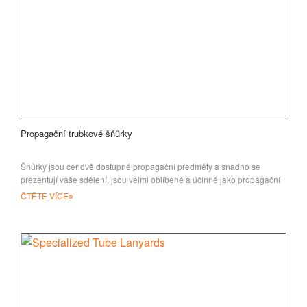
Propagační trubkové šňůrky
Šňůrky jsou cenově dostupné propagační předměty a snadno se
prezentují vaše sdělení, jsou velmi oblíbené a účinné jako propagační
dárky
ČTĚTE VÍCE