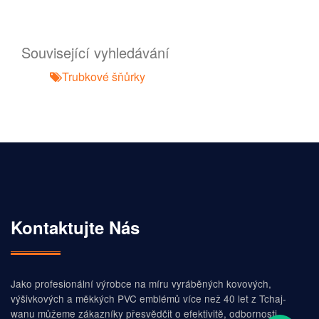
Související vyhledávání
Trubkové šňůrky
Kontaktujte Nás
Jako profesionální výrobce na míru vyráběných kovových,
výšivkových a měkkých PVC emblémů více než 40 let z Tchaj-
wanu můžeme zákazníky přesvědčit o efektivitě, odbornosti,