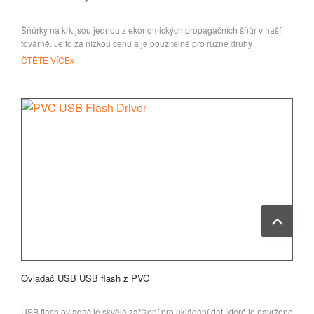
Šňůrky na krk jsou jednou z ekonomických propagačních šňůr v naší
továrně. Je to za nízkou cenu a je použitelné pro různé druhy
ČTĚTE VÍCE
Ovladač USB USB flash z PVC
USB flash ovladač je skvělé zařízení pro ukládání dat, které je navrženo