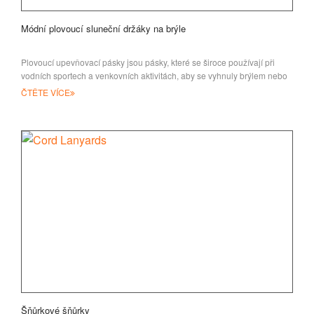
Módní plovoucí sluneční držáky na brýle
Plovoucí upevňovací pásky jsou pásky, které se široce používají při
vodních sportech a venkovních aktivitách, aby se vyhnuly brýlem nebo
klíčenkám
ČTĚTE VÍCE
Šňůrkové šňůrky