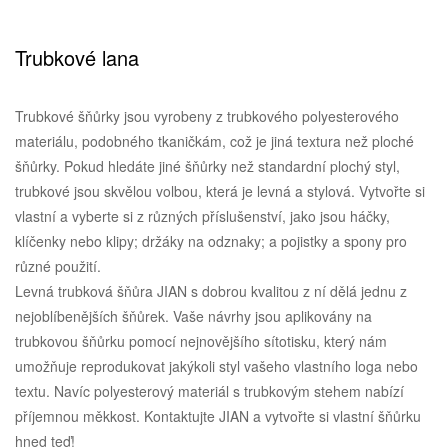
Trubkové lana
Trubkové šňůrky jsou vyrobeny z trubkového polyesterového
materiálu, podobného tkaničkám, což je jiná textura než ploché
šňůrky. Pokud hledáte jiné šňůrky než standardní plochý styl,
trubkové jsou skvělou volbou, která je levná a stylová. Vytvořte si
vlastní a vyberte si z různých příslušenství, jako jsou háčky,
klíčenky nebo klipy; držáky na odznaky; a pojistky a spony pro
různé použití.
Levná trubková šňůra JIAN s dobrou kvalitou z ní dělá jednu z
nejoblíbenějších šňůrek. Vaše návrhy jsou aplikovány na
trubkovou šňůrku pomocí nejnovějšího sítotisku, který nám
umožňuje reprodukovat jakýkoli styl vašeho vlastního loga nebo
textu. Navíc polyesterový materiál s trubkovým stehem nabízí
příjemnou měkkost. Kontaktujte JIAN a vytvořte si vlastní šňůrku
hned teď!