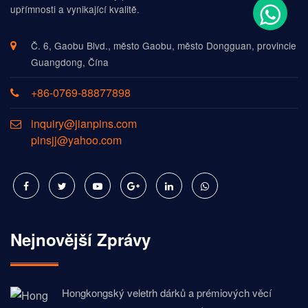
upřímnosti a vynikající kvalitě.
Č. 6, Gaobu Blvd., město Gaobu, město Dongguan, provincie
Guangdong, Čína
+86-0769-88877898
inquiry@jianpins.com
pinsjj@yahoo.com
Nejnovější Zprávy
Hongkongský veletrh dárků a prémiových věcí