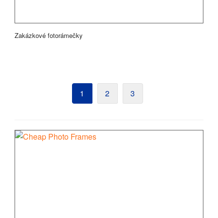
Zakázkové fotorámečky
1
2
3