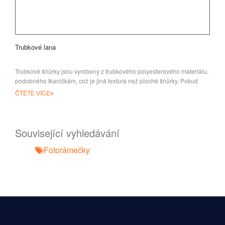
Trubkové lana
Trubkové šňůrky jsou vyrobeny z trubkového polyesterového materiálu,
podobného tkaničkám, což je jiná textura než ploché šňůrky. Pokud
ČTĚTE VÍCE
Související vyhledávání
Fotorámečky