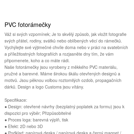
PVC fotorámečky
Váž si svých vzpomínek; Je to skvělý způsob, jak vložit fotografie
svých přátel, rodiny, svátků nebo oblíbených věcí do rámečků.
Vychýlejte své výjimečné chvíle doma nebo v práci na svatebních
a příležitostných fotografiích a rozjasněte dny tím, že vám
připomenete, koho a co máte rádi.
Naše fotorámečky jsou vyrobeny z měkkého PVC materiálu,
pružné a barevné. Máme širokou škálu otevřených designů a
motivů. Jsou pěknou volbou roztomilých ozdob, propagačních
dárků. Design a logo Customs jsou vítány.
Specifikace:
● Design: otevřené návrhy (bezplatný poplatek za formu) jsou k
dispozici pro výběr; Přizpůsobitelné
● Proces loga: barevná výplň, tisk
● Efekt: 2D nebo 3D
● Podklad: papírová deska / papírová deska a černý magnet /