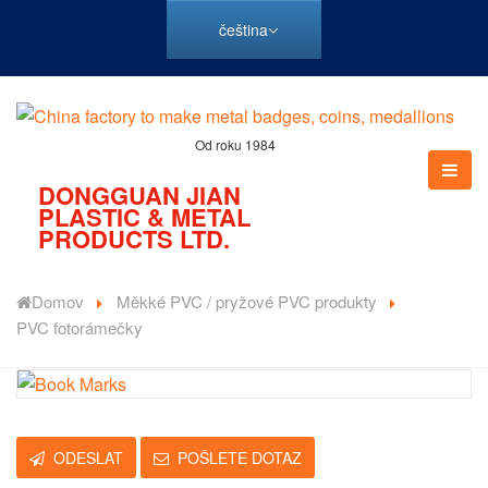
čeština
Od roku 1984
DONGGUAN JIAN
PLASTIC & METAL
PRODUCTS LTD.
Domov
Měkké PVC / pryžové PVC produkty
PVC fotorámečky
ODESLAT
POŠLETE DOTAZ