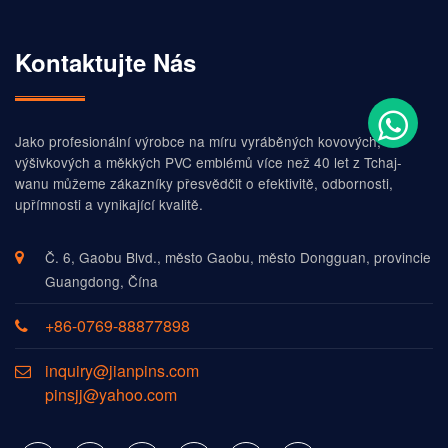
Kontaktujte Nás
Jako profesionální výrobce na míru vyráběných kovových,
výšivkových a měkkých PVC emblémů více než 40 let z Tchaj-
wanu můžeme zákazníky přesvědčit o efektivitě, odbornosti,
upřímnosti a vynikající kvalitě.
Č. 6, Gaobu Blvd., město Gaobu, město Dongguan, provincie
Guangdong, Čína
+86-0769-88877898
inquiry@jianpins.com
pinsjj@yahoo.com