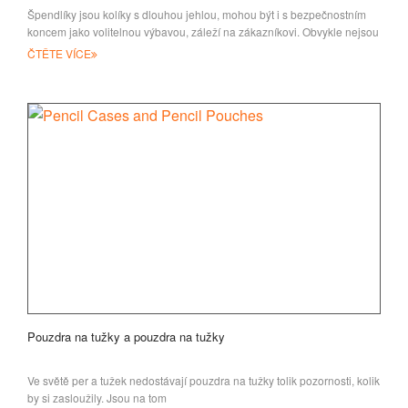
Špendlíky jsou kolíky s dlouhou jehlou, mohou být i s bezpečnostním
koncem jako volitelnou výbavou, záleží na zákazníkovi. Obvykle nejsou
velikosti tak velké
ČTĚTE VÍCE
Pouzdra na tužky a pouzdra na tužky
Ve světě per a tužek nedostávají pouzdra na tužky tolik pozornosti, kolik
by si zasloužily. Jsou na tom