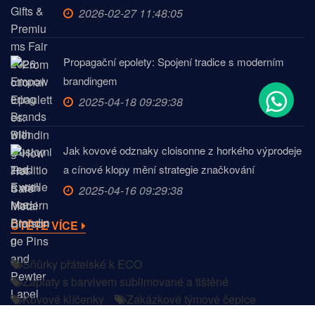
2026-02-27 11:48:05
Propagační epolety: Spojení tradice s moderním
brandingem
2025-04-18 09:29:38
Jak kovové odznaky cloisonne z horkého výprodeje
a cínové klopy mění strategie značkování
2025-04-16 09:29:38
ČTĚTE VÍCE
Šňůrky přátelské k ECO
Záplaty s barvivem sublimované a tištěné
Kovové klíčenky
Zakázkové týmové čepice