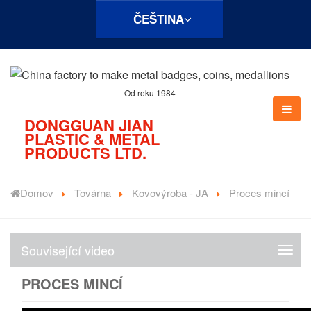
ČEŠTINA
Od roku 1984
DONGGUAN JIAN
PLASTIC & METAL
PRODUCTS LTD.
Domov
Továrna
Kovovýroba - JA
Proces mincí
Související video
S
o
PROCES MINCÍ
u
v