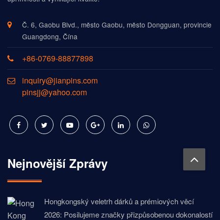
Č. 6, Gaobu Blvd., město Gaobu, město Dongguan, provincie
Guangdong, Čína
+86-0769-88877898
inquiry@jianpins.com
pinsjj@yahoo.com
Nejnovější Zprávy
Hongkongský veletrh dárků a prémiových věcí
2026: Posilujeme značky přizpůsobenou dokonalostí