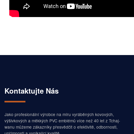
Kromě standardního postupu existují i další speciální
úpravy, jako jsou ostružené hrany, které udělají vaše
suvenýrové mince, kovové, výzvové mince a vojenské
mince výjimečnými
Kontaktujte Nás
Jako profesionální výrobce na míru vyráběných kovových,
výšivkových a měkkých PVC emblémů více než 40 let z Tchaj-
wanu můžeme zákazníky přesvědčit o efektivitě, odbornosti,
upřímnosti a vynikající kvalitě.