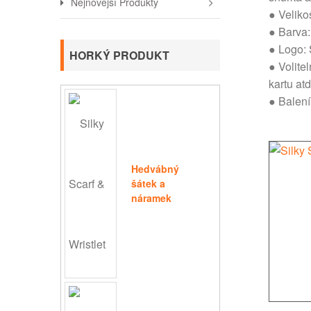
Nejnovější Produkty
● Veliko
● Barva:
● Logo: 
HORKÝ PRODUKT
● Volite
kartu atd
● Balení
Hedvábný
šátek a
náramek