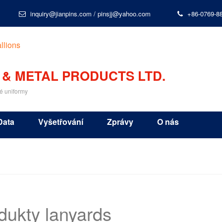
inquiry@jianpins.com
/
pinsjj@yahoo.com
+86-0769-8
 & METAL PRODUCTS LTD.
é uniformy
Data
Vyšetřování
Zprávy
O nás
dukty lanyards