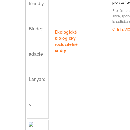
pro vaši a
Pro různé a
akce, sport
je potřeba 
ověření ide
ČTĚTE VÍ
Ekologické
suvenýrový
biologicky
představit 
velkoobcho
rozložitelné
kteří to pot
šňůry
velkoobcho
vyrobena z
skladovými
vašeho výbě
styly naší 