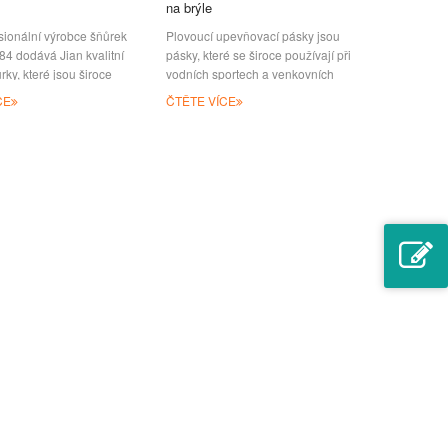
na brýle
sionální výrobce šňůrek
Plovoucí upevňovací pásky jsou
84 dodává Jian kvalitní
pásky, které se široce používají při
rky, které jsou široce
vodních sportech a venkovních
v armádě, policii, na
aktivitách, aby se zabránilo
CE
ČTĚTE VÍCE
h akcích, na jarmarkech,
sklouznutí nebo ztrátě brýlí nebo
ch akcích a dalších
klíčenek. Držáky na sluneční brýle
 zákazníky po celém
udržují vaše brýle nad vodou,
, design nebo použitý
pokud spadnou do vody. Gumový
ůrky se liší podle jeho
kroužkový konektor sedí většině
 účelu. Obvykle
velikostí spánků a délku popruhu
polyester, nylon, satén,
lze nastavit pro dokonalé sedění.
ET a paracord k výrobě
Mezitím můžete držet klíčenky na
různých barvách. Můžeme
náramku a nosit ho. Můžeš