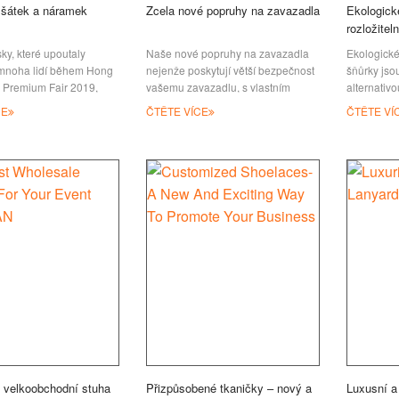
šátek a náramek
Zcela nové popruhy na zavazadla
Ekologick
rozložitel
ky, které upoutaly
Naše nové popruhy na zavazadla
Ekologické
mnoha lidí během Hong
nejenže poskytují větší bezpečnost
šňůrky jso
& Premium Fair 2019,
vašemu zavazadlu, s vlastním
alternativo
čily: hedvábný šátek
logem, ale také personalizují kufr a
polyester
CE
ČTĚTE VÍCE
ČTĚTE VÍ
 a náramky. Tyto
zobrazují vaše sdělení během
šňůrkám. 
ňůrky jsou atraktivní
cestování. Máme dva modely
recyklovan
ezapomenutelný vzhled,
popruhů na křížové svazky, jeden s
všechny js
a nošení, což z nich
gumovým oddělovačem a druhý s
mohou být 
ou módní dekoraci nebo
trojúhelníkovým kroužkem, a
rozložit v
dámy. Vyrobeno z měkké
můžete si vybrat, zda na něj přidáte
slunečním 
tky, vytváří působivý
držák na kartu nebo zámek na
nezpůsobu
k, a může být
zavazadla. A nový způsob, jak
životního 
bychom vám doporučili mít
Personali
testosteron
šňůrky s
í velkoobchodní stuha
Přizpůsobené tkaničky – nový a
Luxusní a