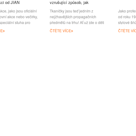
kci od JIAN
vzrušující způsob, jak
propagovat vaše podnikání
kce, jako jsou oficiální
Tkaničky jsou teď jedním z
Jako profe
ovní akce nebo večírky,
nejžhavějších propagačních
od roku 19
speciální stuha pro
předmětů na trhu! Ať už jde o děti
stylové šňů
ntity, propagaci nebo
nebo dospělé, muže či ženy, téměř
používány 
CE
ČTĚTE VÍCE
ČTĚTE VÍ
 dárek. Proto chce JIAN
každý je potřebuje pro svůj život,
sportovníc
naši nejnovější
což činí tkaničky praktickým a
propagační
dní stuhu zákazníkům,
efektivním způsobem propagace. Z
akcích pro
řebují. Nejnovější
JIAN můžete mít své jedinečné
světě. Styl
dní stuha JIAN je
tkaničky na tkaničky. K dispozici
materiál šň
e saténové látky s 21
jsou délky a styly výběru. Vaše
konečného
 barvami zdarma podle
jedinečné logo nebo slogan může
používáme 
ru. Existují tři hlavní
být na tkaničky obarven, potištěn
hedvábí, P
velkoobchodní stuhy, Flat
nebo vytkán. Pokud
šňůrky v 
pomoci t