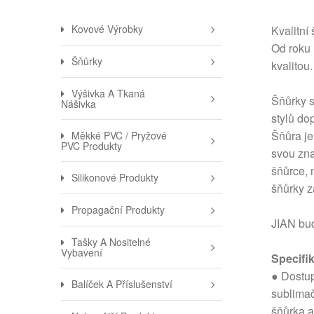
Kovové Výrobky
Kvalitní
Od roku 
Šňůrky
kvalitou.
Výšivka A Tkaná
Šňůrky s
Nášivka
stylů do
Šňůra je
Měkké PVC / Pryžové
PVC Produkty
svou zna
šňůrce, 
Silikonové Produkty
šňůrky z
Propagační Produkty
JIAN bu
Tašky A Nositelné
Vybavení
Specifi
● Dostup
Balíček A Příslušenství
sublimač
šňůrka a