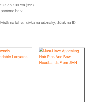
élka do 100 cm (39").
o pantone barvu.
.
tvírák na lahve, cívka na odznaky, držák na ID