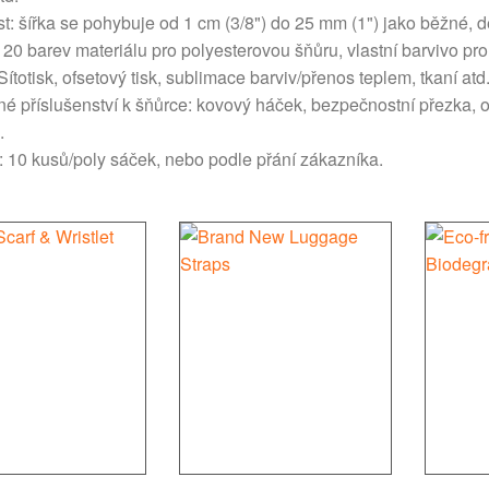
st: šířka se pohybuje od 1 cm (3/8") do 25 mm (1") jako běžné, d
 20 barev materiálu pro polyesterovou šňůru, vlastní barvivo pr
Sítotisk, ofsetový tisk, sublimace barviv/přenos teplem, tkaní atd
lné příslušenství k šňůrce: kovový háček, bezpečnostní přezka, o
.
: 10 kusů/poly sáček, nebo podle přání zákazníka.