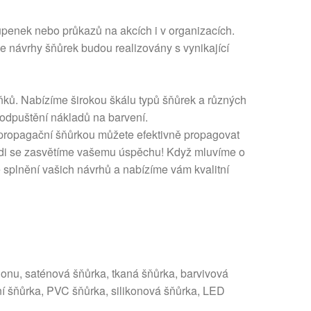
tupenek nebo průkazů na akcích i v organizacích.
 návrhy šňůrek budou realizovány s vynikající
lňků. Nabízíme širokou škálu typů šňůrek a různých
o odpuštění nákladů na barvení.
 propagační šňůrkou můžete efektivně propagovat
Rádi se zasvětíme vašemu úspěchu! Když mluvíme o
 splnění vašich návrhů a nabízíme vám kvalitní
lonu, saténová šňůrka, tkaná šňůrka, barvivová
xní šňůrka, PVC šňůrka, silikonová šňůrka, LED