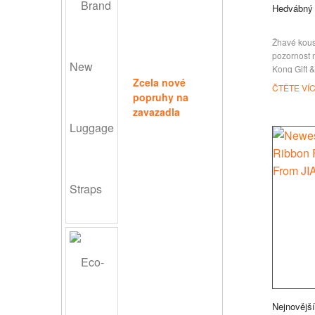
Hedvábný 
Žhavé kous
pozornost 
Kong Gift 
Zcela nové
právě skon
ČTĚTE VÍ
jako šňůrky
popruhy na
hedvábné š
zavazadla
novinky, n
pohodlné n
dělá skvěl
dárky pro 
hedvábné lá
barevný tis
Nejnovějš