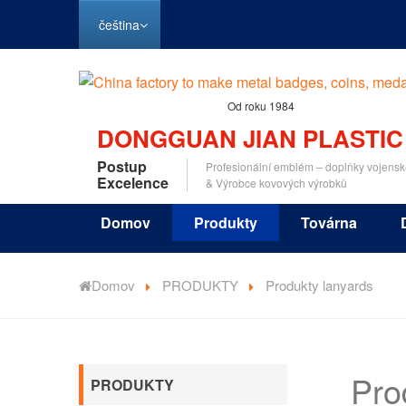
čeština
Od roku 1984
DONGGUAN JIAN PLASTIC
Postup
Profesionální emblém – doplňky vojensk
Excelence
& Výrobce kovových výrobků
Domov
Produkty
Továrna
Domov
PRODUKTY
Produkty lanyards
Pro
PRODUKTY