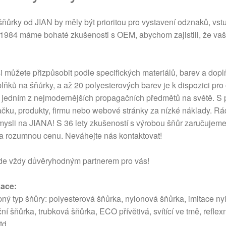
 šňůrky od JIAN by měly být prioritou pro vystavení odznaků, vs
1984 máme bohaté zkušenosti s OEM, abychom zajistili, že vaše
i můžete přizpůsobit podle specifických materiálů, barev a dop
plňků na šňůrky, a až 20 polyesterových barev je k dispozici pr
 jedním z nejmodernějších propagačních předmětů na světě. S
čku, produkty, firmu nebo webové stránky za nízké náklady. 
mysli na JIANA! S 36 lety zkušeností s výrobou šňůr zaručujeme
a rozumnou cenu. Neváhejte nás kontaktovat!
de vždy důvěryhodným partnerem pro vás!
kace:
ný typ šňůry: polyesterová šňůrka, nylonová šňůrka, imitace ny
ní šňůrka, trubková šňůrka, ECO přívětivá, svítící ve tmě, refle
td.