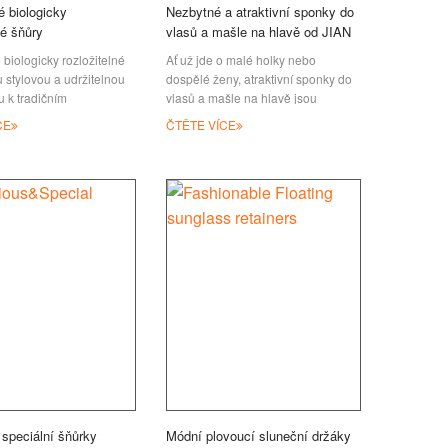
é biologicky
Nezbytné a atraktivní sponky do
né šňůry
vlasů a mašle na hlavě od JIAN
 biologicky rozložitelné
Ať už jde o malé holky nebo
u stylovou a udržitelnou
dospělé ženy, atraktivní sponky do
u k tradičním
vlasů a mašle na hlavě jsou
ovým a nylonovým
nezbytnou součástí jejich
CE
ČTĚTE VÍCE
Bambusové vlákno,
každodenního módního oblečení.
ý PET, bavlna a korek –
JIAN rozumí požadavkům našich
ou bez škodlivých látek a
zákazníků. Vyrábíme širokou škálu
stoprocentně biologicky
ručně vybraných sponek do vlasů a
 půdě mikroorganismy a
mašlí na hlavě, které doplní vaši
svitem. Proces rozkladu
trendy kolekci a oblíbený vzhled.
je žádné znečištění
Pro malé holčičky jsou květinově
prostředí.
ručně vybrané sponky do vlasů
zované recyklované
skvělým dárkem. Dívky si ho
snadno oblékají, a to s možností
 speciální šňůrky
Módní plovoucí sluneční držáky