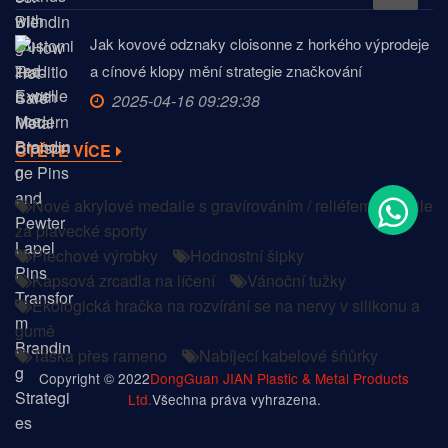
Jak kovové odznaky cloisonne z horkého výprodeje
a cínové klopy mění strategie značkování
2025-04-16 09:29:38
ČTĚTE VÍCE
Nové akrylové medaile s gravírováním / reliéfem Medaile
za plavecké sporty
Plechové výrobky
Hodnostní šipky
Kapsová zrcadla na líčení
Vánoční tužky
Ekologická hračka na rozvírání se na nervy v silikonu a
gumě
Taška přes rameno
Nabíjecí kabelové šňůrky
Copyright © 2022
DongGuan JIAN Plastic & Metal Products
Ltd.
Všechna práva vyhrazena.