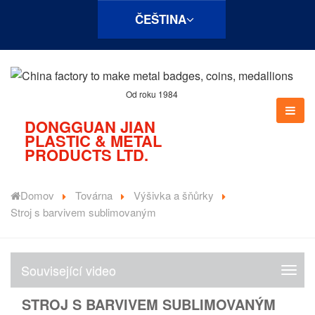
ČEŠTINA
Od roku 1984
DONGGUAN JIAN
PLASTIC & METAL
PRODUCTS LTD.
Domov
Továrna
Výšivka a šňůrky
Stroj s barvivem sublimovaným
Související video
S
o
STROJ S BARVIVEM SUBLIMOVANÝM
u