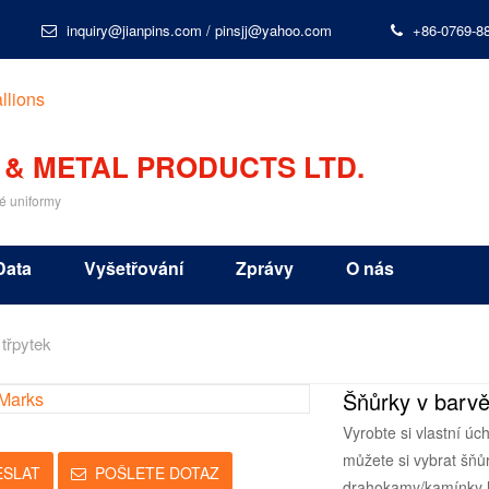
inquiry@jianpins.com
/
pinsjj@yahoo.com
+86-0769-8
 & METAL PRODUCTS LTD.
é uniformy
Data
Vyšetřování
Zprávy
O nás
třpytek
Šňůrky v barvě
Vyrobte si vlastní ú
můžete si vybrat šňů
ESLAT
POŠLETE DOTAZ
drahokamy/kamínky l