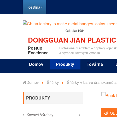
čeština
Od roku 1984
DONGGUAN JIAN PLASTIC
Postup
Profesionální emblém – doplňky vojensk
Excelence
& Výrobce kovových výrobků
Domov
Produkty
Továrna
Domov
Šňůrky
Šňůrky v barvě drahokamů a 
PRODUKTY
OD
Kovové Výrobky