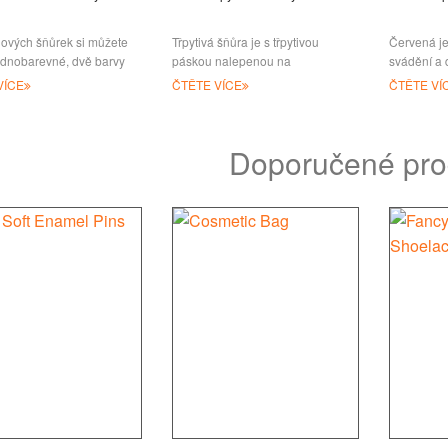
lových šňůrek si můžete
Třpytivá šňůra je s třpytivou
Červená je
ednobarevné, dvě barvy
páskou nalepenou na
svádění a 
é na každé straně šňůrek,
polyesterové šňůrce, pak na ni
symbolizuje
VÍCE
ČTĚTE VÍCE
ČTĚTE VÍ
ti křišťálu
můžeme tisknout vlastní logo, je
Červená z
jich hodně c
Doporučené pro