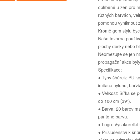
oblíbené u žen pro m
různých barvách, vel
pomohou vyniknout z
Kromě gem stylu bych 
Naše továrna používá
plochy desky nebo bl
Neomezujte se jen n
propagační akce byly
Specifikace:
● Typy šňůrek: PU ko
imitace nylonu, barvi
● Velikost: Šířka se 
do 100 cm (39").
● Barva: 20 barev mat
pantone barvu.
● Logo: Vysokoreliéfní
● Příslušenství k šň