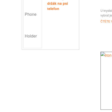
držák na psí
telefon
U krysta
vybrat j
lemovan
ČTĚTE 
různé čás