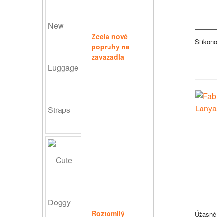
Zcela nové
Silikon
popruhy na
zavazadla
Roztomilý
Úžasné 