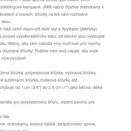
arketingové kampaně. JIAN nabízí třpytivé drahokamy v
ikostech a tvarech, šňůrky na krk vám rozhodně
 davu.
také velmi doporučil další styl s třpytkami (jiskřivky).
 proces vysokoreliéfního tisku, při kterém jsou vystouplé
oku tištěny, aby vám nabídla více možností pro návrhy.
a obyčejné šňůrky! Pošlete nám svůj nápad, aby vaše
 více poutavé!
žená šňůrka, polyesterová šňůrka, nylonová šňůrka,
vá sublimační šňůrka, trubková šňůrka atd.
pohybuje od 1 cm (3/8") do 2,5 cm (1") jako běžná, délka
eriálu pro polyesterovou šňůru, vlastní barvivo pro
 tisk.
ůrce: drahokamy, kovový háček, bezpečnostní spona,