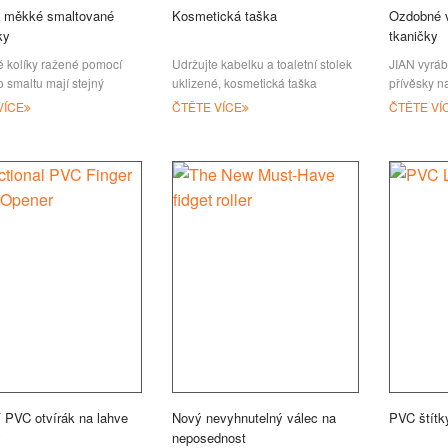
é měkké smaltované
Kosmetická taška
Ozdobné v
ky
tkaničky
é kolíky ražené pomocí
Udržujte kabelku a toaletní stolek
JIAN vyráb
 smaltu mají stejný
uklizené, kosmetická taška
přívěsky n
jako bronzové měkké
(kosmetická taška) je užitečná pro
týmy, moto
VÍCE
ČTĚTE VÍCE
ČTĚTE VÍ
 kolíky, jen použijte
ženy, může vám pomoci uložit
kempování
ako základní materiál
make-up
jakýkoli ji
 PVC otvírák na lahve
Nový nevyhnutelný válec na
PVC štítk
y
neposednost