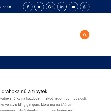
8877898
 drahokamů a třpytek
chvatné šňůrky na každodenní život nebo módní události,
rku ve stylu bling gin gem, která má na šňůrce
emované – další šperky tohoto typu budou velmi