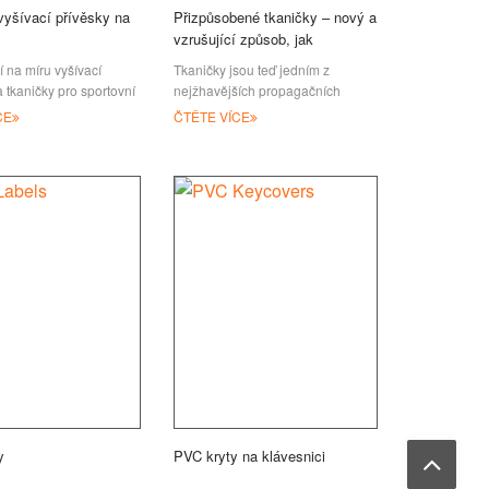
yšívací přívěsky na
Přizpůsobené tkaničky – nový a
vzrušující způsob, jak
propagovat vaše podnikání
í na míru vyšívací
Tkaničky jsou teď jedním z
a tkaničky pro sportovní
nejžhavějších propagačních
rkářské kluby a akce,
předmětů na trhu! Ať už jde o děti
CE
ČTĚTE VÍCE
, bojová umění nebo
nebo dospělé, muže nebo ženy,
ný účel
téměř každý
y
PVC kryty na klávesnici