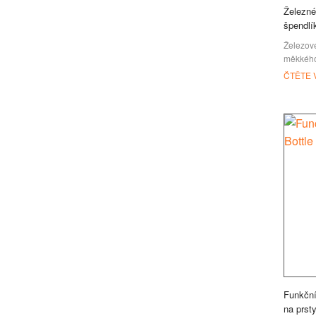
Železn
špendlí
Železov
měkkého
postup 
ČTĚTE 
smaltové
železo j
Funkční
na prst