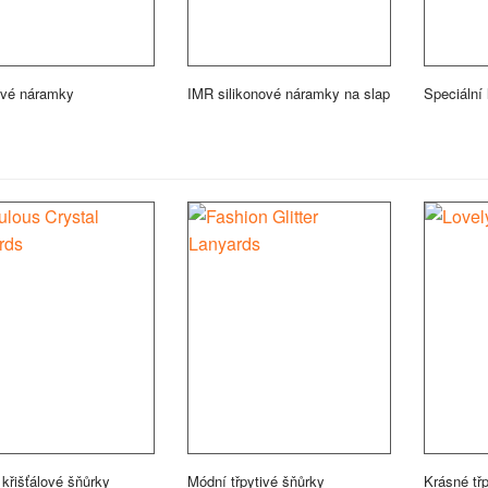
ové náramky
IMR silikonové náramky na slap
Speciální 
křišťálové šňůrky
Módní třpytivé šňůrky
Krásné tř