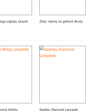
logo-záplaty skautů
Zlatý nástroj na golfové divoty
pytivé šňůrky
Sparley Diamond Lanyards