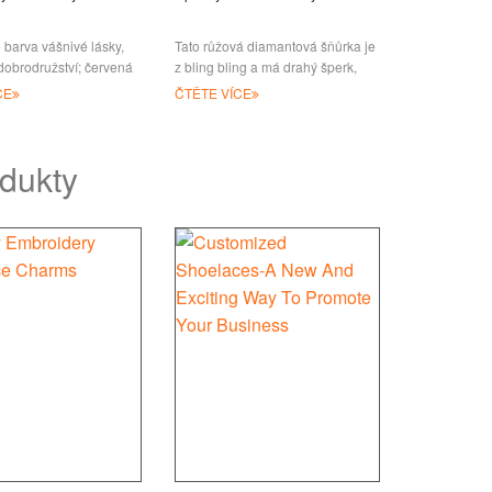
 barva vášnivé lásky,
Tato růžová diamantová šňůrka je
dobrodružství; červená
z bling bling a má drahý šperk,
 energii, štěstí a štěstí;
který vypadá velmi módně a
CE
ČTĚTE VÍCE
ajímá pozornost
skvěle pro dámy. Může být
dukty