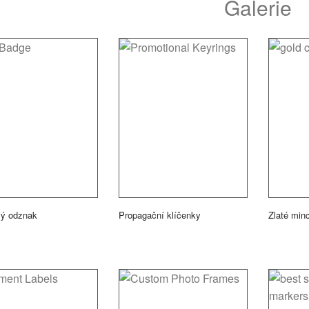
Galerie
vý odznak
Propagační klíčenky
Zlaté min