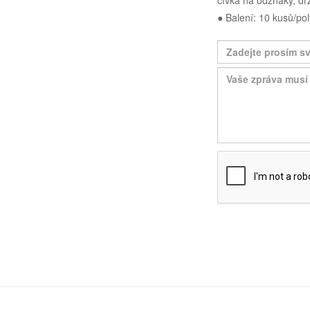
cívka na odznaky, drž
● Balení: 10 kusů/po