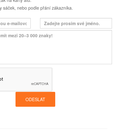
ák na karty atd.
ly sáček, nebo podle přání zákazníka.
ODESLAT