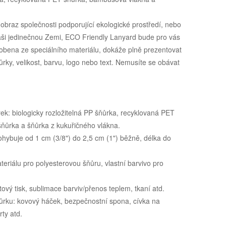
obraz společnosti podporující ekologické prostředí, nebo
aši jedinečnou Zemi, ECO Friendly Lanyard bude pro vás
yrobena ze speciálního materiálu, dokáže plně prezentovat
ůrky, velikost, barvu, logo nebo text. Nemusíte se obávat
ek: biologicky rozložitelná PP šňůrka, recyklovaná PET
ňůrka a šňůrka z kukuřičného vlákna.
pohybuje od 1 cm (3/8") do 2,5 cm (1") běžně, délka do
eriálu pro polyesterovou šňůru, vlastní barvivo pro
etový tisk, sublimace barviv/přenos teplem, tkaní atd.
ňůrku: kovový háček, bezpečnostní spona, cívka na
ty atd.