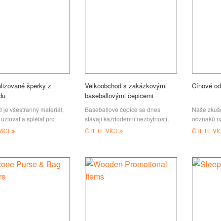
lizované šperky z
Velkoobchod s zakázkovými
Cínové o
du
baseballovými čepicemi
 je všestranný materiál,
Baseballové čepice se dnes
Naše zkuše
 uzlovat a splétat pro
stávají každodenní nezbytností,
odznaků n
í odolných, ale zároveň
když lidé chodí ven. Je docela
vyrábět růz
VÍCE
ČTĚTE VÍCE
ČTĚTE VÍ
 šperků a doplňků z
populární, že mnoho lidí ho vlastní
cínové odz
du