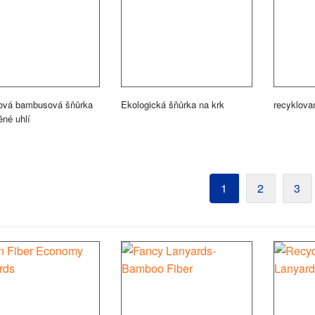
ová bambusová šňůrka
Ekologická šňůrka na krk
recyklova
ěné uhlí
1
2
3