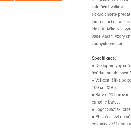
kukuřičná vlákna.
Pokud chcete předat 
jen pomoci chránit n
ideální. Ačkoliv je v
vaše vlastní vzory šň
žádných omezení.
Specifikace:
● Dostupné typy šňůr
šňůrka, bambusová š
● Velikost: šířka se 
100 cm (39").
● Barva: 20 barev mat
pantone barvu.
● Logo: Sítotisk, ofs
● Příslušenství na š
odznaky, držák na kar