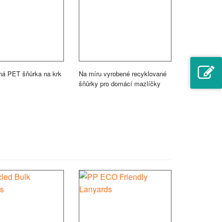
ná PET šňůrka na krk
Na míru vyrobené recyklované
šňůrky pro domácí mazlíčky