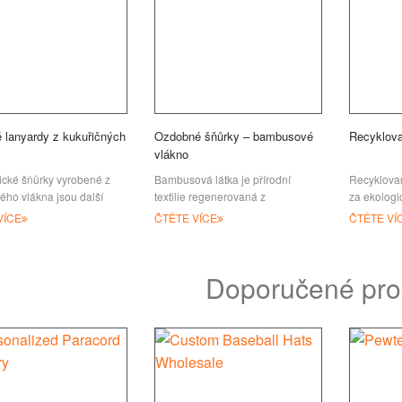
 lanyardy z kukuřičných
Ozdobné šňůrky – bambusové
Recyklov
vlákno
cké šňůrky vyrobené z
Bambusová látka je přírodní
Recyklova
ého vlákna jsou další
textilie regenerovaná z
za ekologic
 v naší nabídce
bambusové rostliny. Je to skvělá
to odolná 
VÍCE
ČTĚTE VÍCE
ČTĚTE VÍ
kých šňůrek. Tento typ
alternativa k jiným viskózovým
vyrobená z
ískal po
nebo viskózovým vláknům, měkká
PET,
Doporučené pro