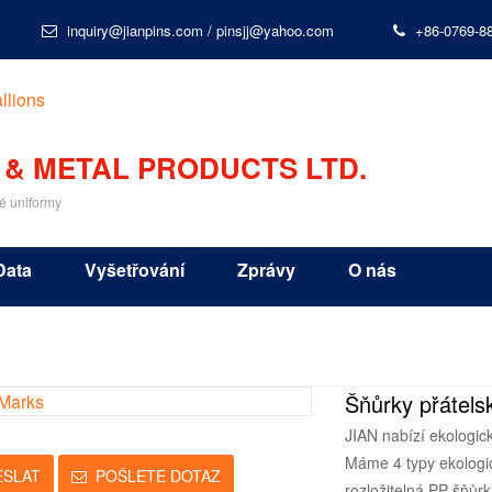
inquiry@jianpins.com
/
pinsjj@yahoo.com
+86-0769-8
 & METAL PRODUCTS LTD.
é uniformy
Data
Vyšetřování
Zprávy
O nás
Šňůrky přátel
JIAN nabízí ekologic
Máme 4 typy ekologic
ESLAT
POŠLETE DOTAZ
rozložitelná PP šňůr