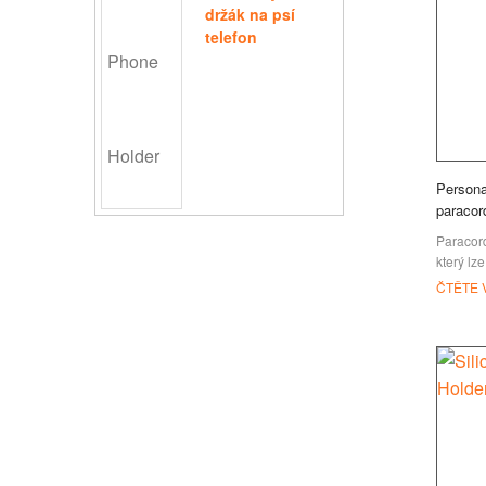
držák na psí
telefon
Persona
paracor
Paracord
který lze
vytvořen
ČTĚTE 
hezkých
paracor