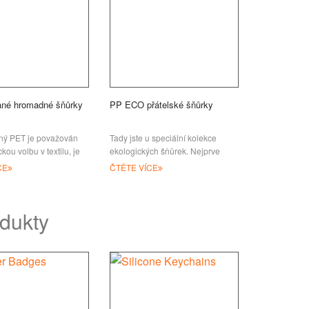
ané hromadné šňůrky
PP ECO přátelské šňůrky
ný PET je považován
Tady jste u speciální kolekce
kou volbu v textilu, je
ekologických šňůrek. Nejprve
a všestranná látka
bychom rádi představili
CE
ČTĚTE VÍCE
 recyklovaných lahví
biorozložitelný polypropylen l
dukty