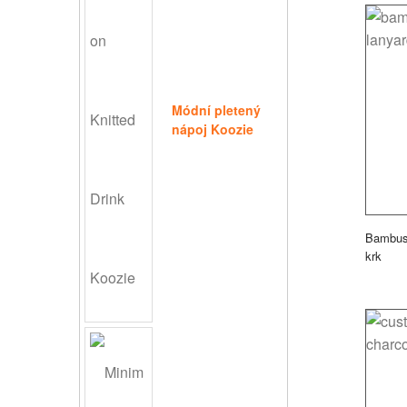
Módní pletený
nápoj Koozie
Bambuso
krk