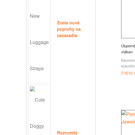
Zcela nové
popruhy na
zavazadla
Úsporné
vláken
Ekonomi
kukuřičn
možností
ČTĚTE 
ekologic
šňůrky z
Roztomilý