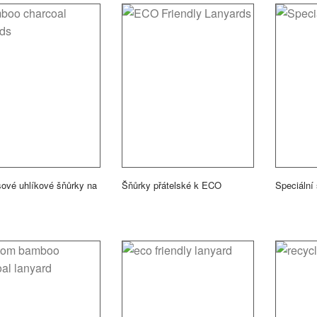
vé uhlíkové šňůrky na
Šňůrky přátelské k ECO
Speciální