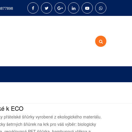
8877898
ské k ECO
ky přátelské šňůrky vyrobené z ekologického materiálu.
ky šetrných šňůrek na krk pro váš výběr: biologicky
ka, recyklovaná PET šňůrka, bambusová vlákna a