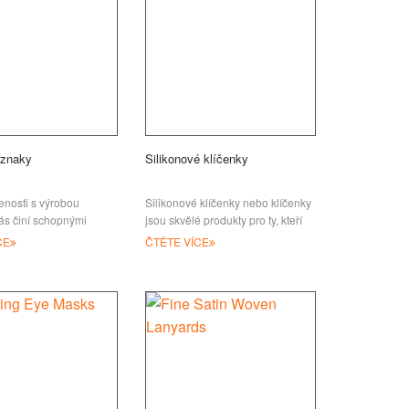
dznaky
Silikonové klíčenky
nosti s výrobou
Silikonové klíčenky nebo klíčenky
ás činí schopnými
jsou skvělé produkty pro ty, kteří
né speciální a kvalitní
chtějí, aby jejich poselství zůstalo
CE
ČTĚTE VÍCE
naky. Jsou to
na prvním místě paměti. Tato
sbírka ke