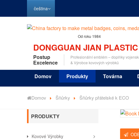
čeština
Od roku 1984
DONGGUAN JIAN PLASTIC
Postup
Profesionální emblém – doplňky vojensk
Excelence
& Výrobce kovových výrobků
Domov
Produkty
Továrna
Domov
Šňůrky
Šňůrky přátelské k ECO
PRODUKTY
OD
Kovové Výrobky