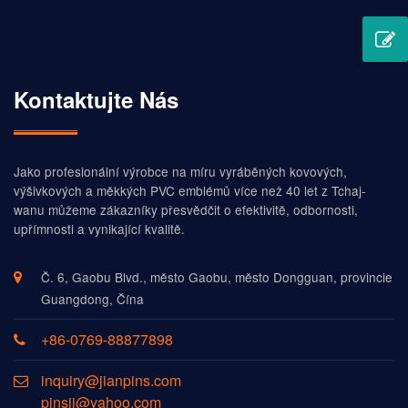
Kontaktujte Nás
Jako profesionální výrobce na míru vyráběných kovových,
výšivkových a měkkých PVC emblémů více než 40 let z Tchaj-
wanu můžeme zákazníky přesvědčit o efektivitě, odbornosti,
upřímnosti a vynikající kvalitě.
Č. 6, Gaobu Blvd., město Gaobu, město Dongguan, provincie
Guangdong, Čína
+86-0769-88877898
inquiry@jianpins.com
pinsjj@yahoo.com