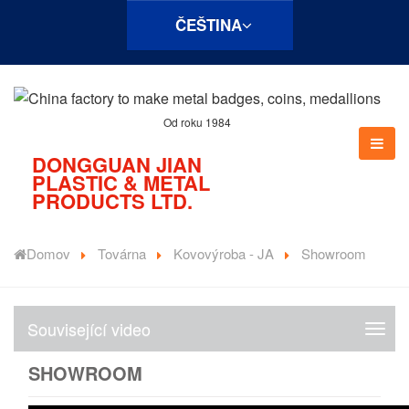
ČEŠTINA
Od roku 1984
DONGGUAN JIAN
PLASTIC & METAL
PRODUCTS LTD.
Domov
Továrna
Kovovýroba - JA
Showroom
Související video
S
o
SHOWROOM
u
v