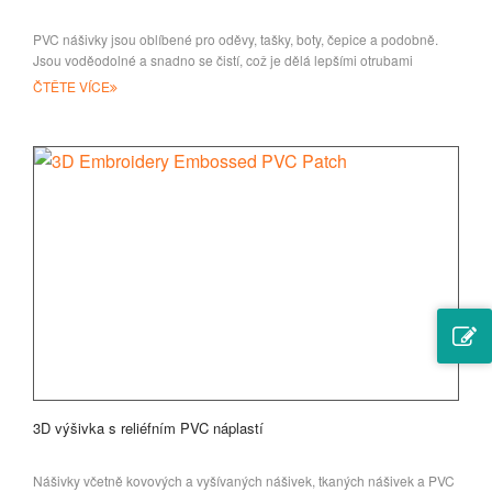
PVC nášivky jsou oblíbené pro oděvy, tašky, boty, čepice a podobně.
Jsou voděodolné a snadno se čistí, což je dělá lepšími otrubami
ČTĚTE VÍCE
3D výšivka s reliéfním PVC náplastí
Nášivky včetně kovových a vyšívaných nášivek, tkaných nášivek a PVC