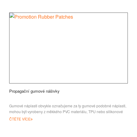
Propagační gumové nášivky
Gumové náplasti obvykle označujeme za ty gumové podobné náplasti,
mohou být vyrobeny z měkkého PVC materiálu, TPU nebo silikonové
hmoty
ČTĚTE VÍCE