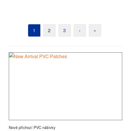
1
2
3
›
»
Nově příchozí PVC nášivky