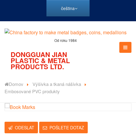
čeština
Od roku 1984
DONGGUAN JIAN
PLASTIC & METAL
PRODUCTS LTD.
Domov
Výšivka a tkaná nášivka
Embosované PVC produkty
ODESLAT
POŠLETE DOTAZ