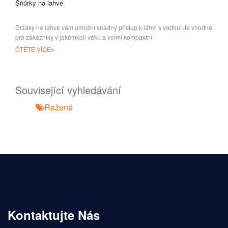
Šňůrky na lahve
Držáky na lahve vám umožní snadný přístup k láhvi s vodou! Je vhodná
pro zákazníky v jakémkoli věku a velmi kompaktní
ČTĚTE VÍCE
Související vyhledávání
Ražené
Kontaktujte Nás