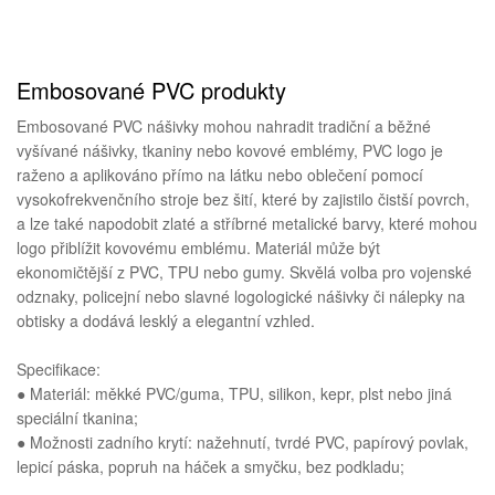
Embosované PVC produkty
Embosované PVC nášivky mohou nahradit tradiční a běžné
vyšívané nášivky, tkaniny nebo kovové emblémy, PVC logo je
raženo a aplikováno přímo na látku nebo oblečení pomocí
vysokofrekvenčního stroje bez šití, které by zajistilo čistší povrch,
a lze také napodobit zlaté a stříbrné metalické barvy, které mohou
logo přiblížit kovovému emblému. Materiál může být
ekonomičtější z PVC, TPU nebo gumy. Skvělá volba pro vojenské
odznaky, policejní nebo slavné logologické nášivky či nálepky na
obtisky a dodává lesklý a elegantní vzhled.
Specifikace:
● Materiál: měkké PVC/guma, TPU, silikon, kepr, plst nebo jiná
speciální tkanina;
● Možnosti zadního krytí: nažehnutí, tvrdé PVC, papírový povlak,
lepicí páska, popruh na háček a smyčku, bez podkladu;