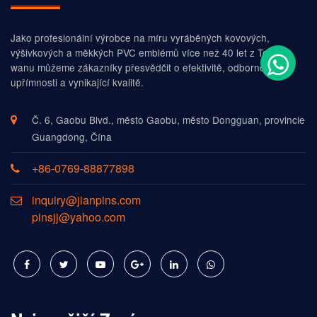
Jako profesionální výrobce na míru vyráběných kovových,
výšivkových a měkkých PVC emblémů více než 40 let z Tchaj-
wanu můžeme zákazníky přesvědčit o efektivitě, odbornosti,
upřímnosti a vynikající kvalitě.
Č. 6, Gaobu Blvd., město Gaobu, město Dongguan, provincie
Guangdong, Čína
+86-0769-88877898
inquiry@jianpins.com
pinsjj@yahoo.com