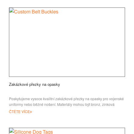
Zakázkové přezky na opasky
Poskytujeme vysoce kvalitní zakázkové přezky na opasky pro vojenské
uniformy nebo běžné nošení. Materiály mohou být bronz, zinková
slitina, cín a IR
ČTĚTE VÍCE