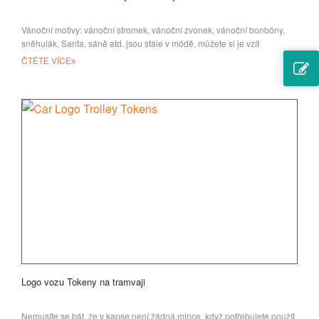
Vánoční motivy: vánoční stromek, vánoční zvonek, vánoční bonbóny,
sněhulák, Santa, sáně atd. jsou stále v módě, můžete si je vzít
ČTĚTE VÍCE
Logo vozu Tokeny na tramvaji
Nemusíte se bát, že v kapse není žádná mince, když potřebujete použít