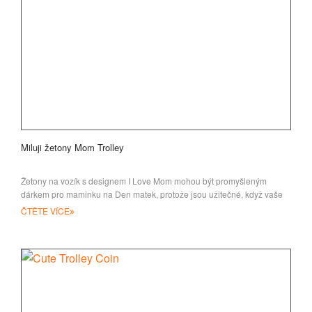
Miluji žetony Mom Trolley
Žetony na vozík s designem I Love Mom mohou být promyšleným
dárkem pro maminku na Den matek, protože jsou užitečné, když vaše
maminka
ČTĚTE VÍCE