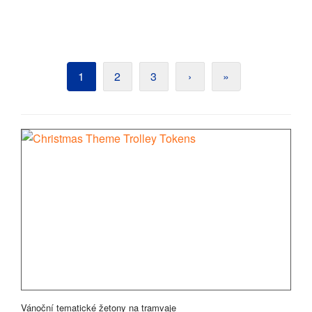
1
2
3
›
»
Vánoční tematické žetony na tramvaje