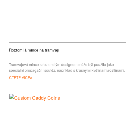
Roztomilá mince na tramvaji
Tramvajová mince s roztomilým designem může být použita jako
speciální propagační soutěž, například s krásnými květinami/rostlinami,
které mohou být
ČTĚTE VÍCE