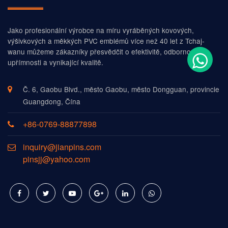
Jako profesionální výrobce na míru vyráběných kovových,
výšivkových a měkkých PVC emblémů více než 40 let z Tchaj-
wanu můžeme zákazníky přesvědčit o efektivitě, odbornosti,
upřímnosti a vynikající kvalitě.
Č. 6, Gaobu Blvd., město Gaobu, město Dongguan, provincie
Guangdong, Čína
+86-0769-88877898
inquiry@jianpins.com
pinsjj@yahoo.com