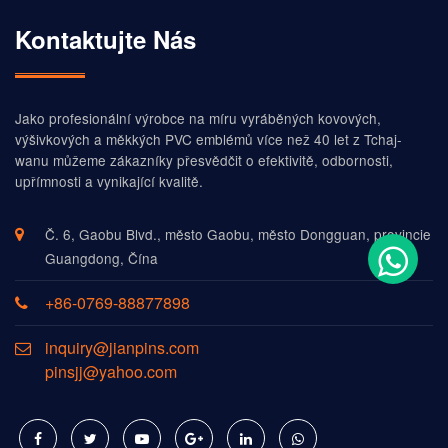
Kontaktujte Nás
Jako profesionální výrobce na míru vyráběných kovových,
výšivkových a měkkých PVC emblémů více než 40 let z Tchaj-
wanu můžeme zákazníky přesvědčit o efektivitě, odbornosti,
upřímnosti a vynikající kvalitě.
Č. 6, Gaobu Blvd., město Gaobu, město Dongguan, provincie
Guangdong, Čína
+86-0769-88877898
inquiry@jianpins.com
pinsjj@yahoo.com