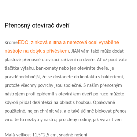
Přenosný otevírač dveří
EDC, zinková slitina a nerezová ocel vyráběné
Kromě
nástroje na dotyk s přívěskem
, JIAN vám také může dodat
plastové přenosné otevírací zařízení na dveře. Ať už používáte
tlačítka výtahu, bankomaty nebo jen otevíráte dveře, je
pravděpodobnější, že se dostanete do kontaktu s bakteriemi,
protože všechny povrchy jsou společné. S naším přenosným
nástrojem proti epidemii s otevírákem dveří po ruce můžete
kdykoli přidat dezinfekci na oblast s houbou. Opakovaně
použitelné, nejen chránit vás, ale také účinně blokovat přenos
viru. Je to nezbytný nástroj pro členy rodiny, jak vyrazit ven.
Malá velikost 11,5*2,5 cm, snadné nošení