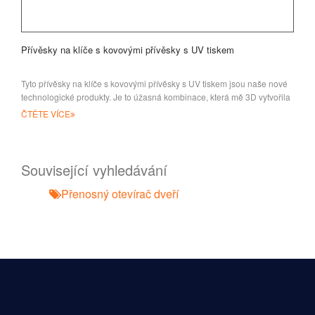
Přívěsky na klíče s kovovými přívěsky s UV tiskem
Tyto přívěsky na klíče s kovovými přívěsky s UV tiskem jsou naše nové
technologické produkty. Je to úžasná kombinace, která mě 3D vytvořila
ČTĚTE VÍCE
Související vyhledávání
Přenosný otevírač dveří