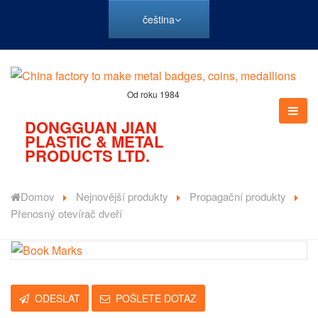
čeština
Od roku 1984
DONGGUAN JIAN
PLASTIC & METAL
PRODUCTS LTD.
Domov
Nejnovější produkty
Propagační produkty
Přenosný otevírač dveří
ODESLAT
POŠLETE DOTAZ