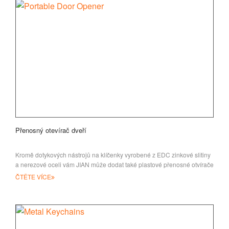
Přenosný otevírač dveří
Kromě dotykových nástrojů na klíčenky vyrobené z EDC zinkové slitiny
a nerezové oceli vám JIAN může dodat také plastové přenosné otvírače
dveří
ČTĚTE VÍCE