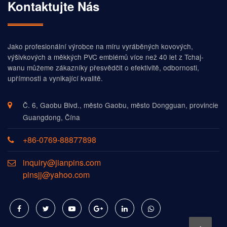
Kontaktujte Nás
Jako profesionální výrobce na míru vyráběných kovových,
výšivkových a měkkých PVC emblémů více než 40 let z Tchaj-
wanu můžeme zákazníky přesvědčit o efektivitě, odbornosti,
upřímnosti a vynikající kvalitě.
Č. 6, Gaobu Blvd., město Gaobu, město Dongguan, provincie
Guangdong, Čína
+86-0769-88877898
inquiry@jianpins.com
pinsjj@yahoo.com