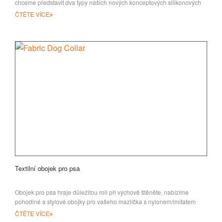
chceme představit dva typy našich nových konceptových silikonových
držáků na telefony pro y
ČTĚTE VÍCE
Textilní obojek pro psa
Obojek pro psa hraje důležitou roli při výchově štěněte, nabízíme
pohodlné a stylové obojky pro vašeho mazlíčka s nylonem/imitatem
ČTĚTE VÍCE