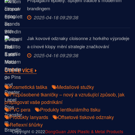
Propagační epolety: Spojení tradice s moderním
brandingem
2025-04-18 09:29:38
Jak kovové odznaky cloisonne z horkého výprodeje
a cínové klopy mění strategie značkování
2025-04-16 09:29:38
ČTĚTE VÍCE
Kosmetická taška
Medailové stužky
Přizpůsobené tkaničky – nový a vzrušující způsob, jak
propagovat vaše podnikání
PVC pera
Produkty lentikulárního tisku
Produkty lanyards
Offsetové tiskové odznaky
Reflexní šňůrky
Copyright © 2022
DongGuan JIAN Plastic & Metal Products