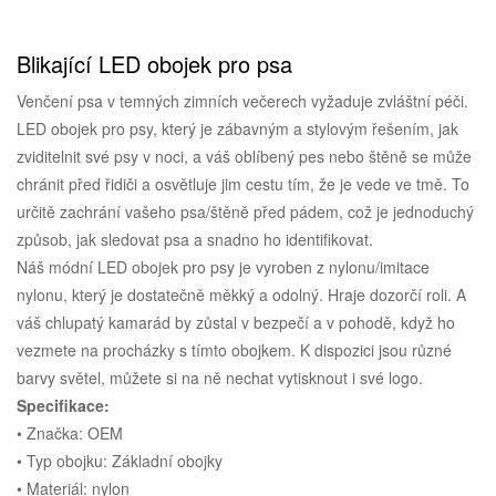
Blikající LED obojek pro psa
Venčení psa v temných zimních večerech vyžaduje zvláštní péči.
LED obojek pro psy, který je zábavným a stylovým řešením, jak
zviditelnit své psy v noci, a váš oblíbený pes nebo štěně se může
chránit před řidiči a osvětluje jim cestu tím, že je vede ve tmě. To
určitě zachrání vašeho psa/štěně před pádem, což je jednoduchý
způsob, jak sledovat psa a snadno ho identifikovat.
Náš módní LED obojek pro psy je vyroben z nylonu/imitace
nylonu, který je dostatečně měkký a odolný. Hraje dozorčí roli. A
váš chlupatý kamarád by zůstal v bezpečí a v pohodě, když ho
vezmete na procházky s tímto obojkem. K dispozici jsou různé
barvy světel, můžete si na ně nechat vytisknout i své logo.
Specifikace:
• Značka: OEM
• Typ obojku: Základní obojky
• Materiál: nylon