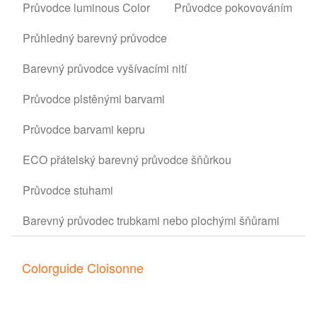
Průvodce luminous Color
Průvodce pokovováním
Průhledný barevný průvodce
Barevný průvodce vyšívacími nití
Průvodce plstěnými barvami
Průvodce barvami kepru
ECO přátelský barevný průvodce šňůrkou
Průvodce stuhami
Barevný průvodec trubkami nebo plochými šňůrami
Colorguide Cloisonne
Jsme jednou z mála profesionálních továren, které
dokážou vyrábět pravé cloisonne odznaky ve vysoké