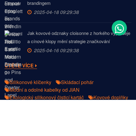
brandingem
2025-04-18 09:29:38
Jak kovové odznaky cloisonne z horkého výprodeje
a cínové klopy mění strategie značkování
2025-04-16 09:29:38
ČTĚTE VÍCE
Silikonové klíčenky
Skládací pohár
Módní a odolné kabelky od JIAN
Ekologický silikonový čisticí kartáč
Kovové doplňky
Šňůrky s barvivem sublimovanými
Šňůrky v barvě drahokamů a třpytek
Novelty akrylové klíčenky na míru
Copyright © 2022
DongGuan JIAN Plastic & Metal Products
Ltd.
Všechna práva vyhrazena.