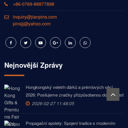
+86-0769-88877898
inquiry@jianpins.com
pinsjj@yahoo.com
Nejnovější Zprávy
Hongkongský veletrh dárků a prémiových věcí
2026: Posilujeme značky přizpůsobenou dokonalostí
2026-02-27 11:48:05
Propagační epolety: Spojení tradice s moderním