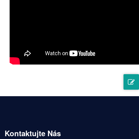
Sítotisk může dobře ladit barvy pro jednoduché návrhy
odznaků a můžete si vybrat ofsetové odznaky s
komplexním logem.
Kontaktujte Nás