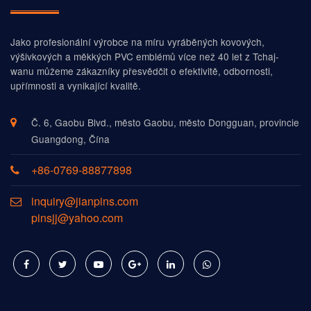
Jako profesionální výrobce na míru vyráběných kovových,
výšivkových a měkkých PVC emblémů více než 40 let z Tchaj-
wanu můžeme zákazníky přesvědčit o efektivitě, odbornosti,
upřímnosti a vynikající kvalitě.
Č. 6, Gaobu Blvd., město Gaobu, město Dongguan, provincie
Guangdong, Čína
+86-0769-88877898
inquiry@jianpins.com
pinsjj@yahoo.com