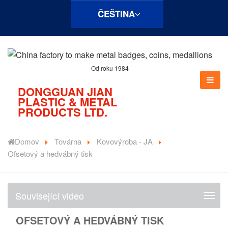
ČEŠTINA
Od roku 1984
DONGGUAN JIAN
PLASTIC & METAL
PRODUCTS LTD.
Domov
Továrna
Kovovýroba - JA
Ofsetový a hedvábný tisk
Související video
S
o
OFSETOVÝ A HEDVÁBNÝ TISK
u