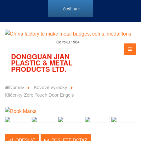
čeština
Od roku 1984
DONGGUAN JIAN
PLASTIC & METAL
PRODUCTS LTD.
Domov
Kovové výrobky
Klíčenky Zero Touch Door Engels
ODESLAT
POŠLETE DOTAZ