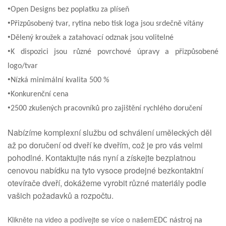
•
Open Designs bez poplatku za plíseň
•
Přizpůsobený tvar, rytina nebo tisk loga jsou srdečně vítány
•
Dělený kroužek a zatahovací odznak jsou volitelné
•
K dispozici jsou různé povrchové úpravy a přizpůsobené
logo/tvar
•
Nízká minimální kvalita 500 %
•
Konkurenční cena
•
2500 zkušených pracovníků pro zajištění rychlého doručení
Nabízíme komplexní službu od schválení uměleckých děl
až po doručení od dveří ke dveřím, což je pro vás velmi
pohodlné. Kontaktujte nás nyní a získejte bezplatnou
cenovou nabídku na tyto vysoce prodejné bezkontaktní
otevírače dveří, dokážeme vyrobit různé materiály podle
vašich požadavků a rozpočtu.
Klikněte na video a podívejte se více o našem
EDC nástroj na