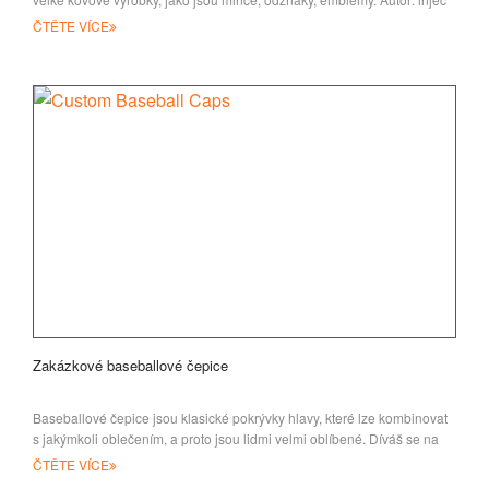
ČTĚTE VÍCE
Zakázkové baseballové čepice
Baseballové čepice jsou klasické pokrývky hlavy, které lze kombinovat
s jakýmkoli oblečením, a proto jsou lidmi velmi oblíbené. Díváš se na
ulice, ty
ČTĚTE VÍCE