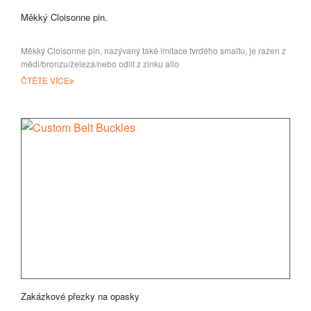
Měkký Cloisonne pin.
Měkký Cloisonne pin, nazývaný také imitace tvrdého smaltu, je ražen z
mědi/bronzu/železa/nebo odlit z zinku allo
ČTĚTE VÍCE
Zakázkové přezky na opasky