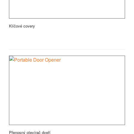
Klíčové covery
Přenosný otevírač dveří