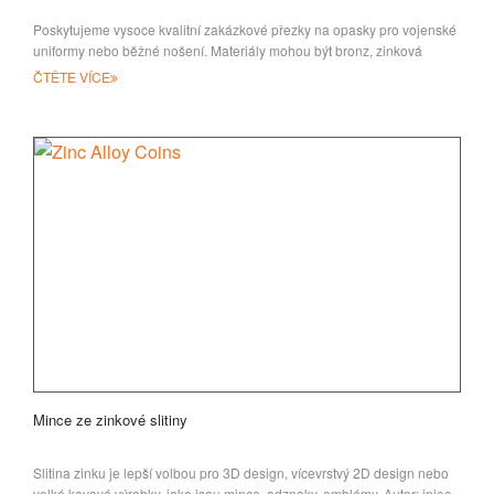
Poskytujeme vysoce kvalitní zakázkové přezky na opasky pro vojenské
uniformy nebo běžné nošení. Materiály mohou být bronz, zinková
slitina, cín a IR
ČTĚTE VÍCE
Mince ze zinkové slitiny
Slitina zinku je lepší volbou pro 3D design, vícevrstvý 2D design nebo
velké kovové výrobky, jako jsou mince, odznaky, emblémy. Autor: injec