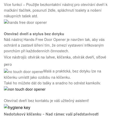
Více funkcí – Použijte bezkontaktní nástroj pro otevírání dveří k
mačkání tlačítek, posunutí židle, spláchnutí toalety a nošení
nákupních tašek atd.
Otevírač dveří a stylus bez dotyku
Náš nástroj Hands-Free Door Opener je navržen tak, aby vás
ochránil a zastavil šíření tím, že omezí vystavení infikovaným
povrchům při každodenních činnostech.
Více nástrojů: otvírák na lahve, klíčenka, otvírák dveří, síťové
pero
Malá a praktická, bez dotyku lze na
klíčenku umístit jako ozdobu na klíčenku.
Také ho můžete dát do tašky a snadno ho odnést kamkoliv.
Otevírač dveří bez kontaktu je váš užitečný asistent!
Nedotykový klíčenku – Nad rámec vaší představivosti