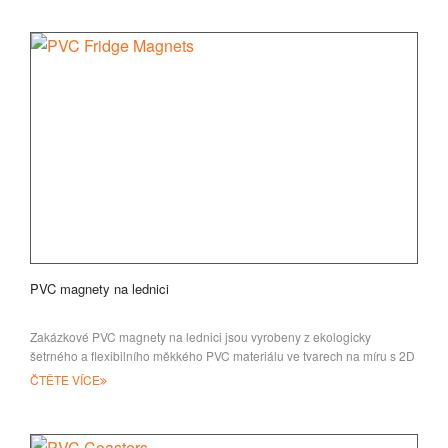
PVC magnety na lednici
Zakázkové PVC magnety na lednici jsou vyrobeny z ekologicky
šetrného a flexibilního měkkého PVC materiálu ve tvarech na míru s 2D
nebo 3D logem
ČTĚTE VÍCE