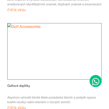
smaltovaných identifikačních známek, třpytivých známek a eloxovaných
hliníkových identifikačních známek pro
ČTĚTE VÍCE
Golfové doplňky
Abychom vyhověli široké škále požadavků klientů a poskytli vysoce
kvalitní služby našim klientům v různých zemích,
ČTĚTE VÍCE