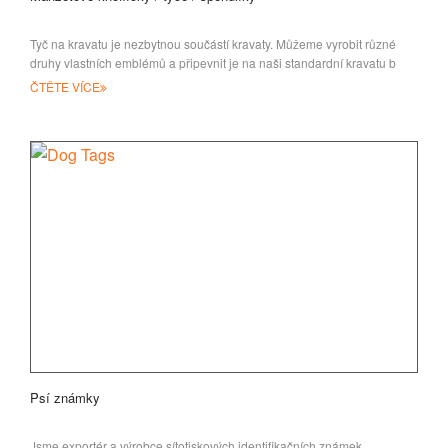
Tyč na kravatu je nezbytnou součástí kravaty. Můžeme vyrobit různé
druhy vlastních emblémů a připevnit je na naši standardní kravatu b
ČTĚTE VÍCE
Psí známky
Jsme exportér a výrobce sítotiskových identifikačních známek,