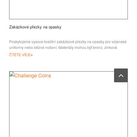
Zakázkové přezky na opasky
Poskytujeme vysoce kvalitní zakázkové přezky na opasky pro vojenské
uniformy nebo běžné nošení. Materiály mohou být bronz, zinková
slitina, cín a IR
ČTĚTE VÍCE