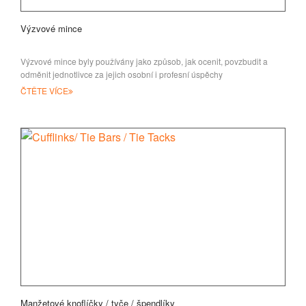
Výzvové mince
Výzvové mince byly používány jako způsob, jak ocenit, povzbudit a
odměnit jednotlivce za jejich osobní i profesní úspěchy
ČTĚTE VÍCE
Manžetové knoflíčky / tyče / špendlíky