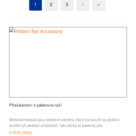
1
2
3
›
»
Příslušenství s páskovou tyčí
Medaile/medaile jsou oblíbené odměny, které lze použít na jakékoli
soutěži při jakékoli příležitosti. Tato sbírka je páskový pás
ČTĚTE VÍCE