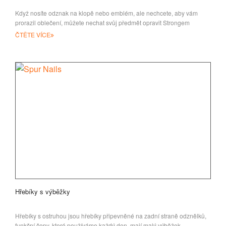
Když nosíte odznak na klopě nebo emblém, ale nechcete, aby vám
prorazil oblečení, můžete nechat svůj předmět opravit Strongem
ČTĚTE VÍCE
Hřebíky s výběžky
Hřebíky s ostruhou jsou hřebíky připevněné na zadní straně odznělků,
funkční čepy, které používáme každý den, mají malý výběžek