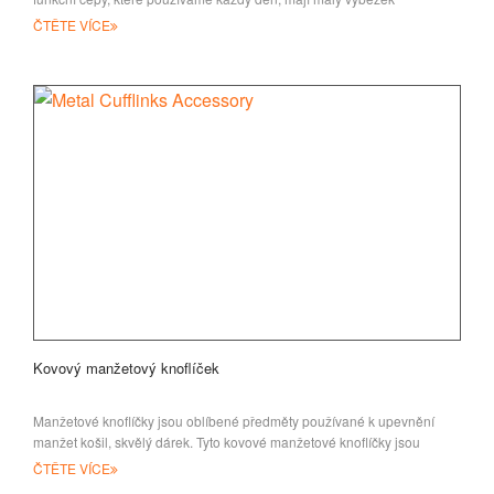
ČTĚTE VÍCE
Kovový manžetový knoflíček
Manžetové knoflíčky jsou oblíbené předměty používané k upevnění
manžet košil, skvělý dárek. Tyto kovové manžetové knoflíčky jsou
příslušenstvím
ČTĚTE VÍCE