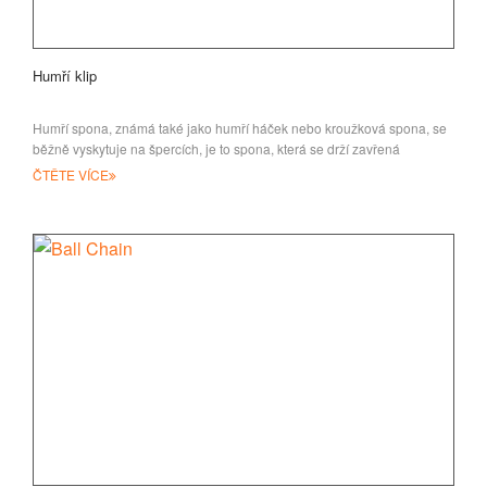
Humří klip
Humří spona, známá také jako humří háček nebo kroužková spona, se
běžně vyskytuje na špercích, je to spona, která se drží zavřená
ČTĚTE VÍCE