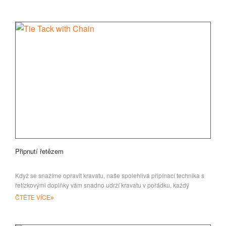
Připnutí řetězem
Když se snažíme opravit kravatu, naše spolehlivá připínací technika s
řetízkovými doplňky vám snadno udrží kravatu v pořádku, každý
doplněk zahrnuje
ČTĚTE VÍCE