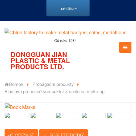
čeština
Od roku 1984
DONGGUAN JIAN
PLASTIC & METAL
PRODUCTS LTD.
Domov
Propagační produkty
Plastové přenosné kompaktní zrcadlo na make-up
ODESLAT
POŠLETE DOTAZ