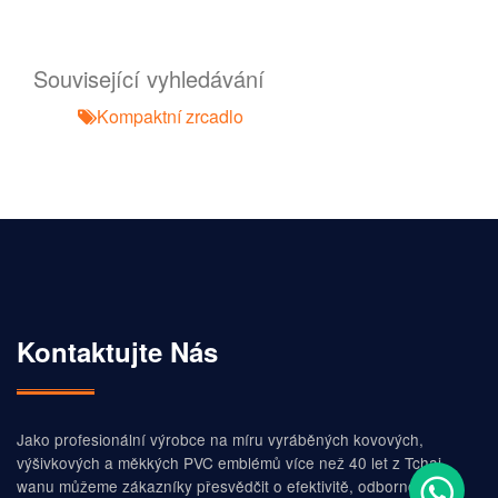
Související vyhledávání
Kompaktní zrcadlo
Kontaktujte Nás
Jako profesionální výrobce na míru vyráběných kovových,
výšivkových a měkkých PVC emblémů více než 40 let z Tchaj-
wanu můžeme zákazníky přesvědčit o efektivitě, odbornosti,