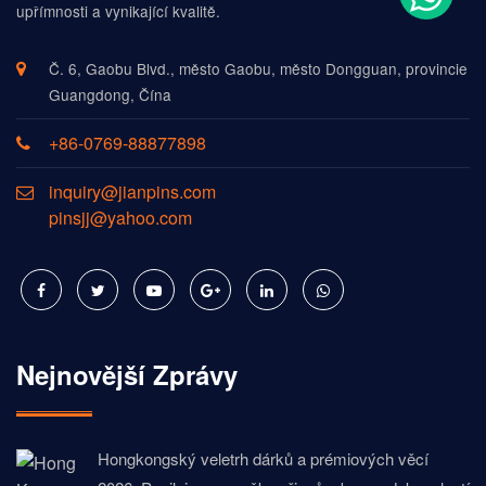
upřímnosti a vynikající kvalitě.
Č. 6, Gaobu Blvd., město Gaobu, město Dongguan, provincie
Guangdong, Čína
+86-0769-88877898
inquiry@jianpins.com
pinsjj@yahoo.com
Nejnovější Zprávy
Hongkongský veletrh dárků a prémiových věcí