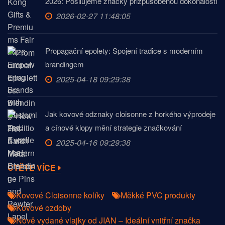
2026: Posilujeme značky přizpůsobenou dokonalostí
2026-02-27 11:48:05
Propagační epolety: Spojení tradice s moderním
brandingem
2025-04-18 09:29:38
Jak kovové odznaky cloisonne z horkého výprodeje
a cínové klopy mění strategie značkování
2025-04-16 09:29:38
ČTĚTE VÍCE
Kovové Cloisonne kolíky
Měkké PVC produkty
Kovové ozdoby
Nově vydané vlajky od JIAN – Ideální vnitřní značka