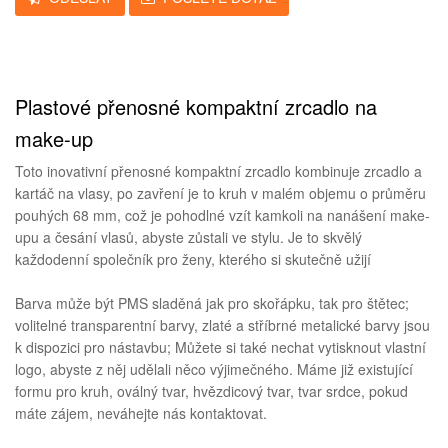
Plastové přenosné kompaktní zrcadlo na
make-up
Toto inovativní přenosné kompaktní zrcadlo kombinuje zrcadlo a
kartáč na vlasy, po zavření je to kruh v malém objemu o průměru
pouhých 68 mm, což je pohodlné vzít kamkoli na nanášení make-
upu a česání vlasů, abyste zůstali ve stylu. Je to skvělý
každodenní společník pro ženy, kterého si skutečně užijí
Barva může být PMS sladěná jak pro skořápku, tak pro štětec;
volitelné transparentní barvy, zlaté a stříbrné metalické barvy jsou
k dispozici pro nástavbu; Můžete si také nechat vytisknout vlastní
logo, abyste z něj udělali něco výjimečného. Máme již existující
formu pro kruh, oválný tvar, hvězdicový tvar, tvar srdce, pokud
máte zájem, neváhejte nás kontaktovat.