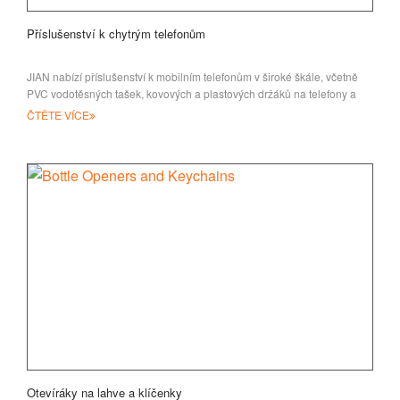
Příslušenství k chytrým telefonům
JIAN nabízí příslušenství k mobilním telefonům v široké škále, včetně
PVC vodotěsných tašek, kovových a plastových držáků na telefony a
mobilních pho
ČTĚTE VÍCE
Otevíráky na lahve a klíčenky